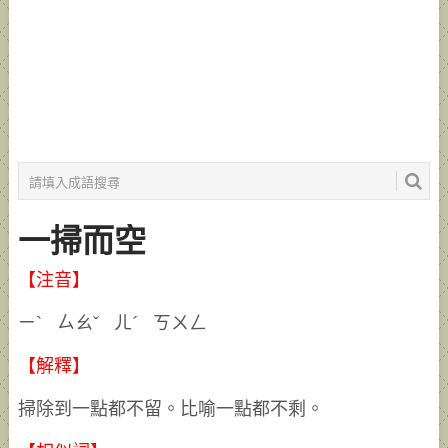
一掃而空
【注音】
ㄧˋ ㄙㄠˇ ㄦˊ ㄎㄨㄥ
【解釋】
掃除到一點都不留。比喻一點都不剩。