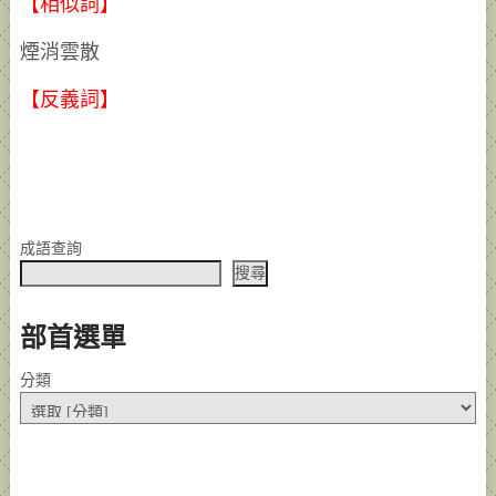
【相似詞】
煙消雲散
【反義詞】
成語查詢
搜尋
部首選單
分類