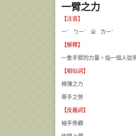
一臂之力
【注音】
ㄧˊ ㄅㄧˋ ㄓ ㄌㄧˋ
【解釋】
一隻手臂的力量。指一個人從
【相似詞】
棉薄之力
舉手之勞
【反義詞】
袖手旁觀