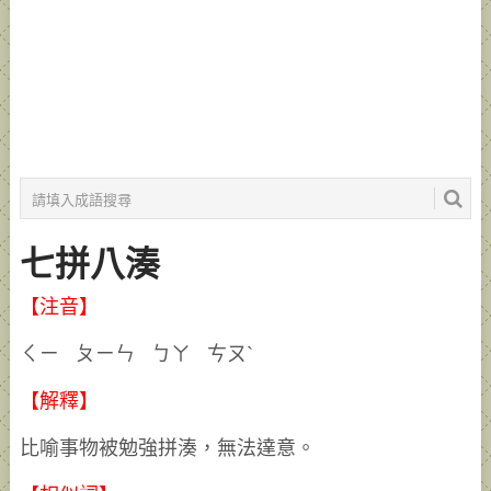
七拼八湊
【注音】
ㄑㄧ ㄆㄧㄣ ㄅㄚ ㄘㄡˋ
【解釋】
比喻事物被勉強拼湊，無法達意。