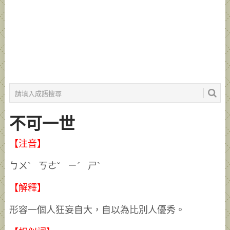
不可一世
【注音】
ㄅㄨˋ ㄎㄜˇ ㄧˊ ㄕˋ
【解釋】
形容一個人狂妄自大，自以為比別人優秀。