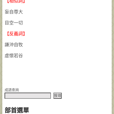
【相似詞】
妄自尊大
目空一切
【反義詞】
謙沖自牧
虛懷若谷
成語查詢
搜尋
部首選單