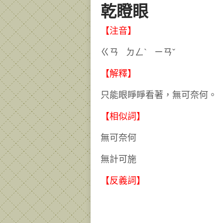
乾瞪眼
【注音】
ㄍㄢ ㄉㄥˋ ㄧㄢˇ
【解釋】
只能眼睜睜看著，無可奈何。
【相似詞】
無可奈何
無計可施
【反義詞】