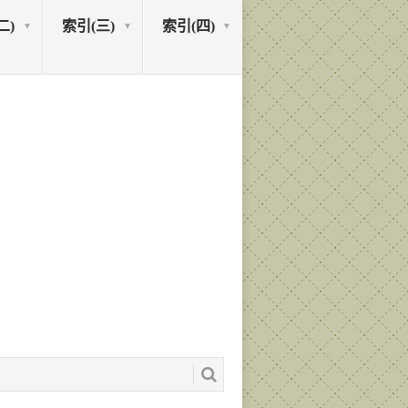
二)
索引(三)
索引(四)