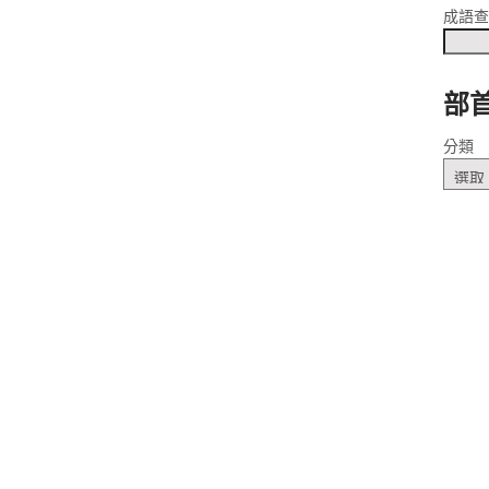
成語
部
分類