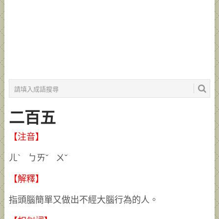
二百五
【注音】
ㄦˋ ㄅㄞˇ ㄨˇ
【解釋】
指頭腦簡單又做出不經大腦行為的人。