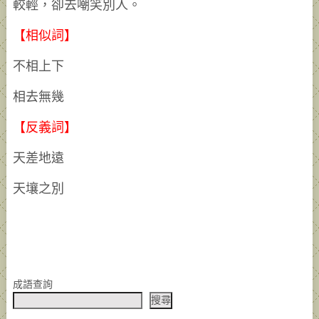
較輕，卻去嘲笑別人。
【相似詞】
不相上下
相去無幾
【反義詞】
天差地遠
天壤之別
成語查詢
搜尋