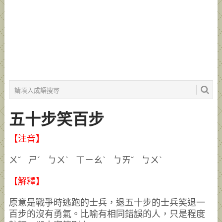
五十步笑百步
【注音】
ㄨˇ ㄕˊ ㄅㄨˋ ㄒㄧㄠˋ ㄅㄞˇ ㄅㄨˋ
【解釋】
原意是戰爭時逃跑的士兵，退五十步的士兵笑退一
百步的沒有勇氣。比喻有相同錯誤的人，只是程度