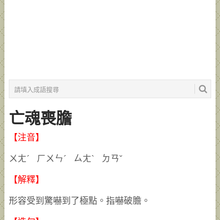
亡魂喪膽
【注音】
ㄨㄤˊ ㄏㄨㄣˊ ㄙㄤˋ ㄉㄢˇ
【解釋】
形容受到驚嚇到了極點。指嚇破膽。