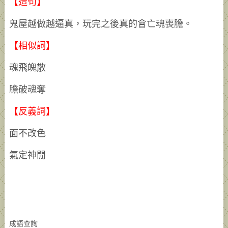
【造句】
鬼屋越做越逼真，玩完之後真的會亡魂喪膽。
【相似詞】
魂飛魄散
膽破魂奪
【反義詞】
面不改色
氣定神閒
成語查詢