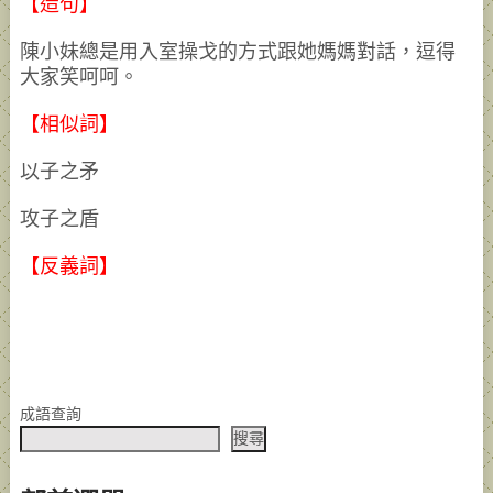
【造句】
陳小妹總是用入室操戈的方式跟她媽媽對話，逗得
大家笑呵呵。
【相似詞】
以子之矛
攻子之盾
【反義詞】
成語查詢
搜尋