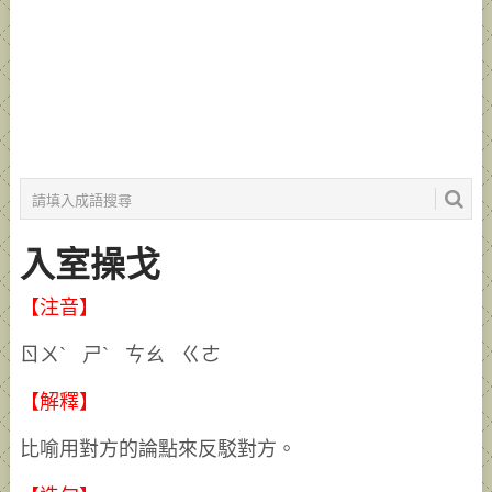
入室操戈
【注音】
ㄖㄨˋ ㄕˋ ㄘㄠ ㄍㄜ
【解釋】
比喻用對方的論點來反駁對方。