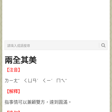
兩全其美
【注音】
ㄌㄧㄤˇ ㄑㄩㄢˊ ㄑㄧˊ ㄇㄟˇ
【解釋】
指事情可以兼顧雙方，達到圓滿。