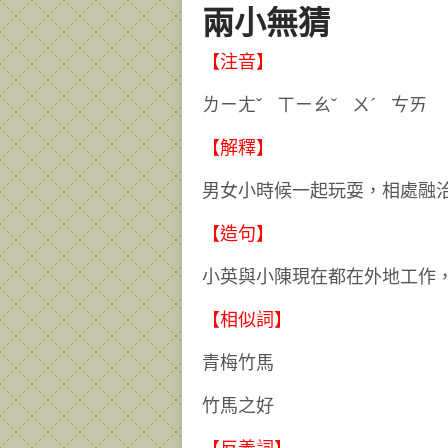
兩小無猜
【注音】
ㄌㄧㄤˇ ㄒㄧㄠˇ ㄨˊ
【解釋】
男女小時候一起玩耍，相處融
【造句】
小英與小陳現在都在外地工作
【相似詞】
青梅竹馬
竹馬之好