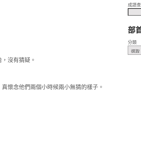
成語
部
 ㄘㄞ
分類
洽，沒有猜疑。
，真懷念他們兩個小時候兩小無猜的樣子。