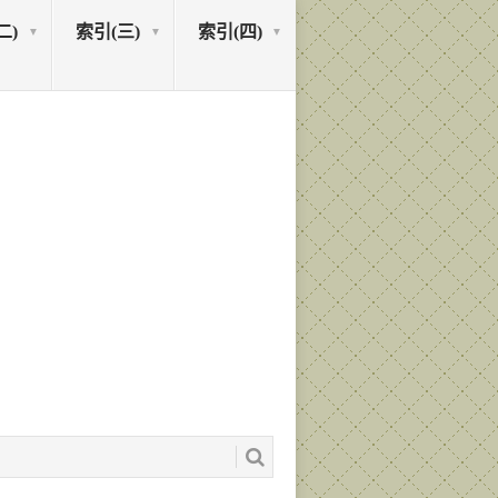
二)
索引(三)
索引(四)