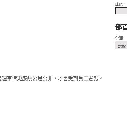
成語
部
ㄈㄟ
分類
處理事情更應該公是公非，才會受到員工愛戴。