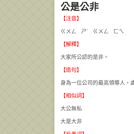
公是公非
【注音】
ㄍㄨㄥ ㄕˋ ㄍㄨㄥ 
【解釋】
大家所公認的是非。
【造句】
身為一位公司的最高領導人，
【相似詞】
大公無私
大是大非