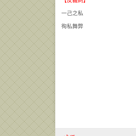
【反義詞】
一己之私
徇私舞弊