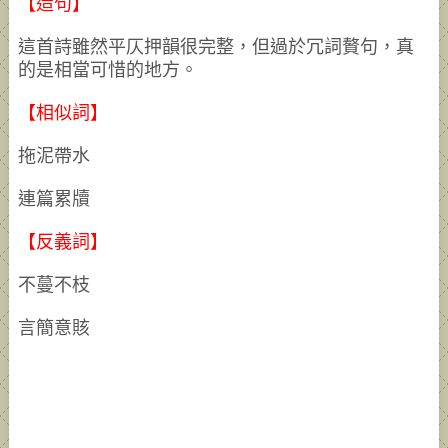
【造句】
這首詩雖然平仄押韻很完整，但過於冗詞贅句，真
的是相當可惜的地方。
【相似詞】
拖泥帶水
連篇累牘
【反義詞】
不蔓不枝
言簡意賅