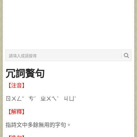
冗詞贅句
【注音】
ㄖㄨㄥˇ ㄘˊ ㄓㄨㄟˋ ㄐㄩˋ
【解釋】
指詩文中多餘無用的字句。