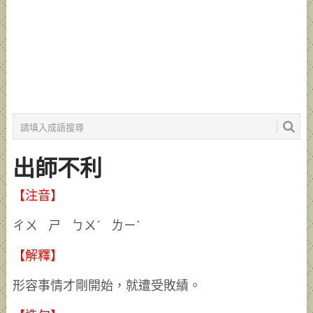
出師不利
【注音】
ㄔㄨ ㄕ ㄅㄨˊ ㄌㄧˋ
【解釋】
形容事情才剛開始，就遭受敗績。