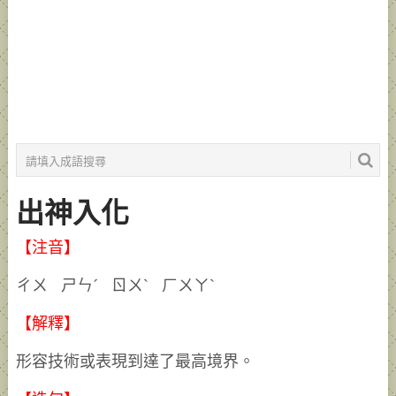
出神入化
【注音】
ㄔㄨ ㄕㄣˊ ㄖㄨˋ ㄏㄨㄚˋ
【解釋】
形容技術或表現到達了最高境界。