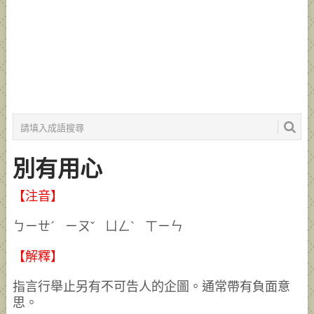
別有用心
【注音】
ㄅㄧㄝˊ ㄧㄡˇ ㄩㄥˋ ㄒㄧㄣ
【解釋】
指言行舉止另有不可告人的企圖。通常帶有負面意
思。