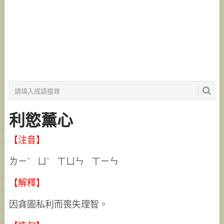
利慾薰心
【注音】
ㄌㄧˋ ㄩˋ ㄒㄩㄣ ㄒㄧㄣ
【解釋】
因貪圖私利而喪失理智。