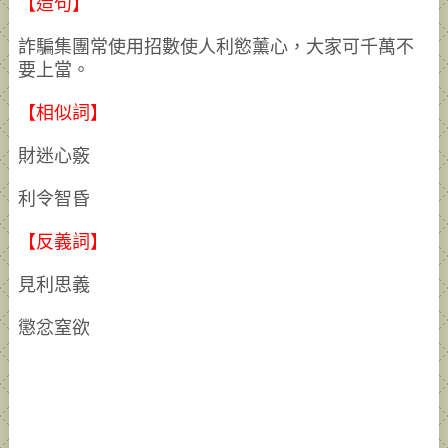
【造句】
詐騙集團常使用招數使人利慾薰心，大家可千萬不
要上當。
【相似詞】
財迷心竅
利令智昏
【反義詞】
見利思義
懲忿窒欲