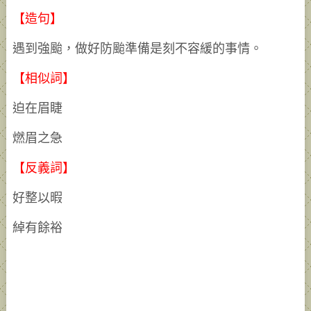
【造句】
遇到強颱，做好防颱準備是刻不容緩的事情。
【相似詞】
迫在眉睫
燃眉之急
【反義詞】
好整以暇
綽有餘裕