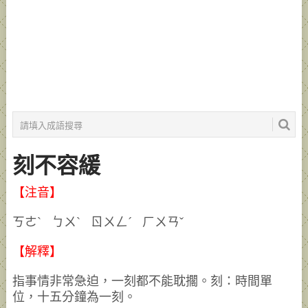
刻不容緩
【注音】
ㄎㄜˋ ㄅㄨˋ ㄖㄨㄥˊ ㄏㄨㄢˇ
【解釋】
指事情非常急迫，一刻都不能耽擱。刻：時間單
位，十五分鐘為一刻。