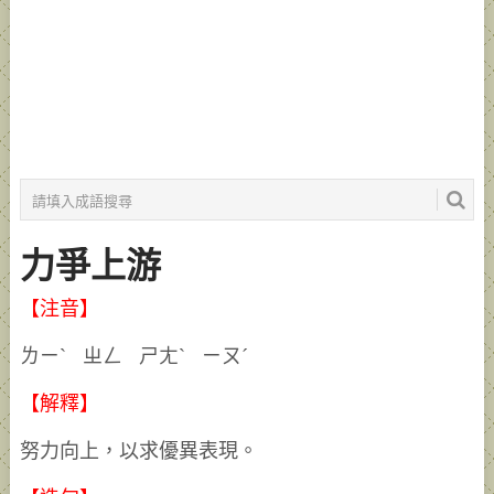
力爭上游
【注音】
ㄌㄧˋ ㄓㄥ ㄕㄤˋ ㄧㄡˊ
【解釋】
努力向上，以求優異表現。