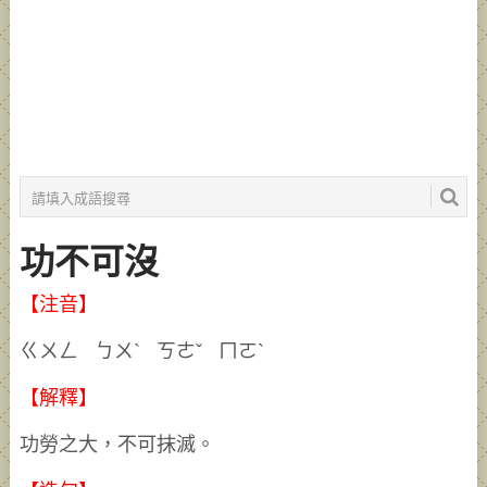
功不可沒
【注音】
ㄍㄨㄥ ㄅㄨˋ ㄎㄜˇ ㄇㄛˋ
【解釋】
功勞之大，不可抹滅。