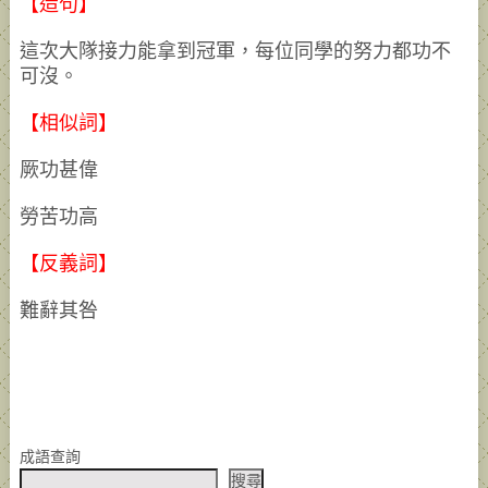
【造句】
這次大隊接力能拿到冠軍，每位同學的努力都功不
可沒。
【相似詞】
厥功甚偉
勞苦功高
【反義詞】
難辭其咎
成語查詢
搜尋