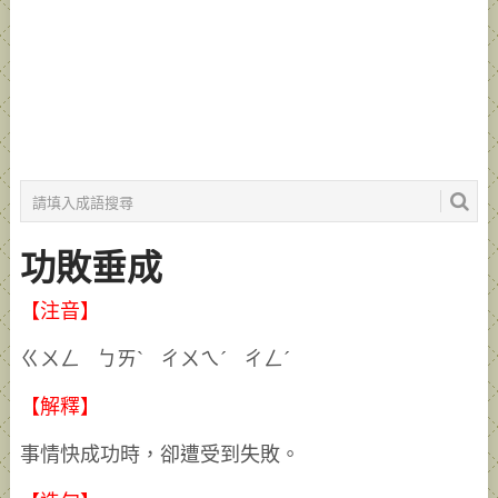
功敗垂成
【注音】
ㄍㄨㄥ ㄅㄞˋ ㄔㄨㄟˊ ㄔㄥˊ
【解釋】
事情快成功時，卻遭受到失敗。