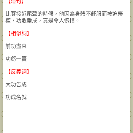
【造句】
比賽接近尾聲的時候，他因為身體不舒服而被迫棄
權，功敗垂成，真是令人惋惜。
【相似詞】
前功盡棄
功虧一簣
【反義詞】
大功告成
功成名就