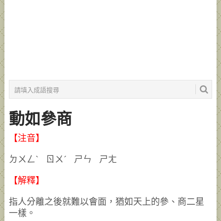
動如參商
【注音】
ㄉㄨㄥˋ ㄖㄨˊ ㄕㄣ ㄕㄤ
【解釋】
指人分離之後就難以會面，猶如天上的參、商二星
一樣。