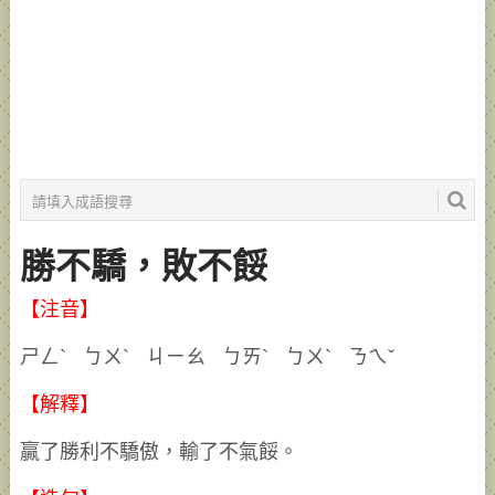
勝不驕，敗不餒
【注音】
ㄕㄥˋ ㄅㄨˋ ㄐㄧㄠ ㄅㄞˋ ㄅㄨˋ ㄋㄟˇ
【解釋】
贏了勝利不驕傲，輸了不氣餒。