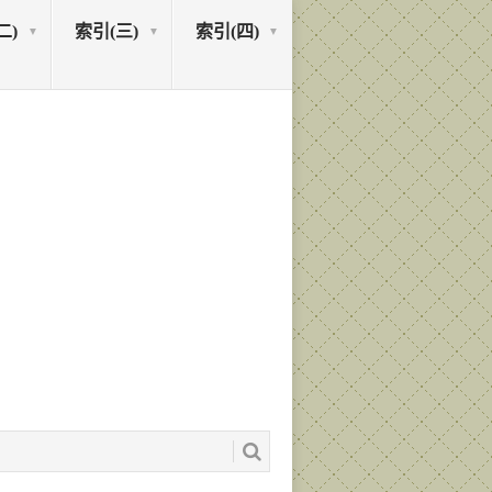
二)
索引(三)
索引(四)