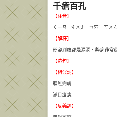
千瘡百孔
【注音】
ㄑㄧㄢ ㄔㄨㄤ ㄅㄞˇ 
【解釋】
形容到處都是漏洞、弊病非常
【造句】
【相似詞】
體無完膚
滿目瘡痍
【反義詞】