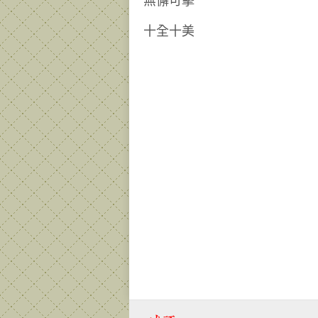
無懈可擊
十全十美