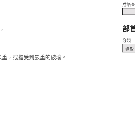
成語
部
ㄎㄨㄥˇ
分類
嚴重，或指受到嚴重的破壞。