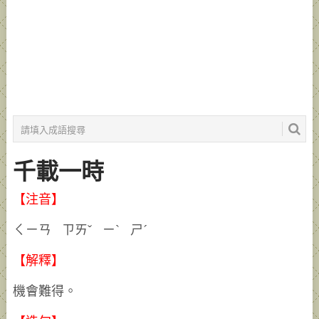
千載一時
【注音】
ㄑㄧㄢ ㄗㄞˇ ㄧˋ ㄕˊ
【解釋】
機會難得。