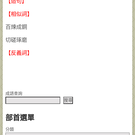
【造句】
【相似詞】
百煉成鋼
切磋琢磨
【反義詞】
成語查詢
搜尋
部首選單
分類