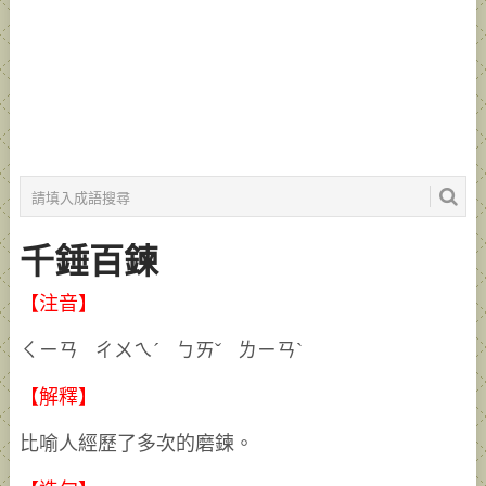
千錘百鍊
【注音】
ㄑㄧㄢ ㄔㄨㄟˊ ㄅㄞˇ ㄌㄧㄢˋ
【解釋】
比喻人經歷了多次的磨鍊。