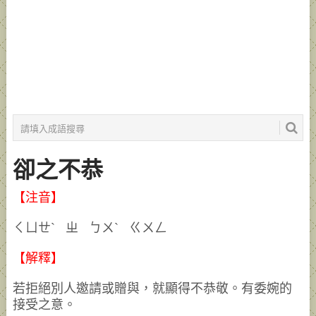
卻之不恭
【注音】
ㄑㄩㄝˋ ㄓ ㄅㄨˋ ㄍㄨㄥ
【解釋】
若拒絕別人邀請或贈與，就顯得不恭敬。有委婉的
接受之意。