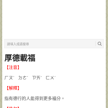
厚德載福
【注音】
ㄏㄡˋ ㄉㄜˊ ㄗㄞˋ ㄈㄨˊ
【解釋】
指有德行的人能得到更多福分。