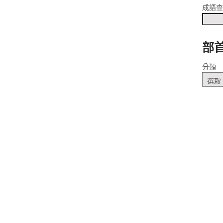
成語
部
ㄥˋ
分類