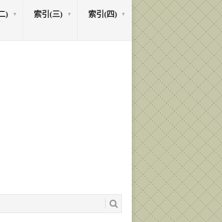
二)
索引(三)
索引(四)