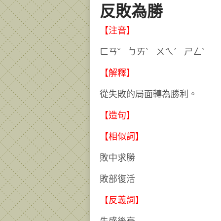
反敗為勝
【注音】
ㄈㄢˇ ㄅㄞˋ ㄨㄟˊ ㄕ
【解釋】
從失敗的局面轉為勝利。
【造句】
【相似詞】
敗中求勝
敗部復活
【反義詞】