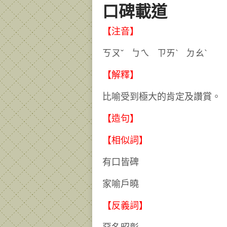
口碑載道
【注音】
ㄎㄡˇ ㄅㄟ ㄗㄞˋ ㄉ
【解釋】
比喻受到極大的肯定及讚賞。
【造句】
【相似詞】
有口皆碑
家喻戶曉
【反義詞】