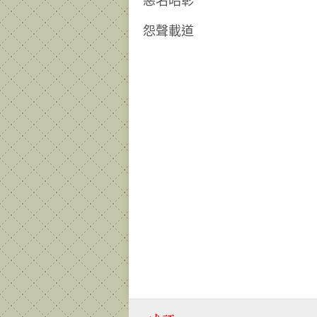
惡名昭彰
怨聲載道