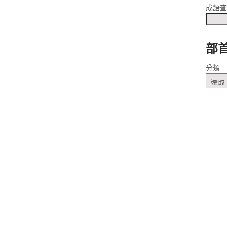
成語
部
ㄠˋ
分類