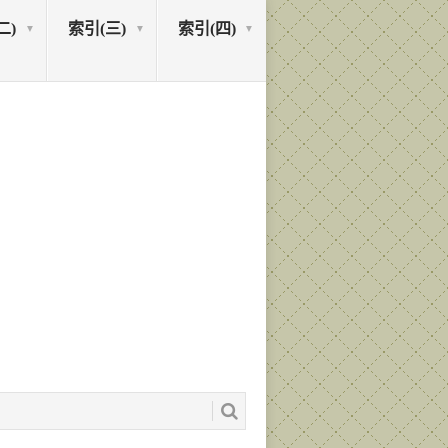
二)
索引(三)
索引(四)