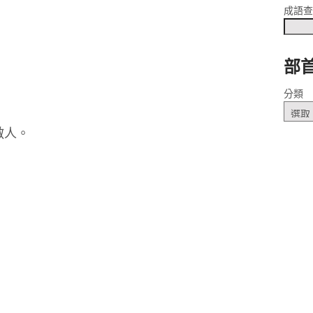
成語
部
ㄎㄞˋ
分類
敵人。