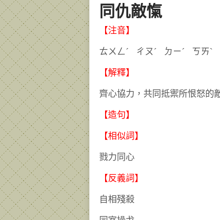
同仇敵愾
【注音】
ㄊㄨㄥˊ ㄔㄡˊ ㄉㄧˊ 
【解釋】
齊心協力，共同抵禦所恨怒的
【造句】
【相似詞】
戮力同心
【反義詞】
自相殘殺