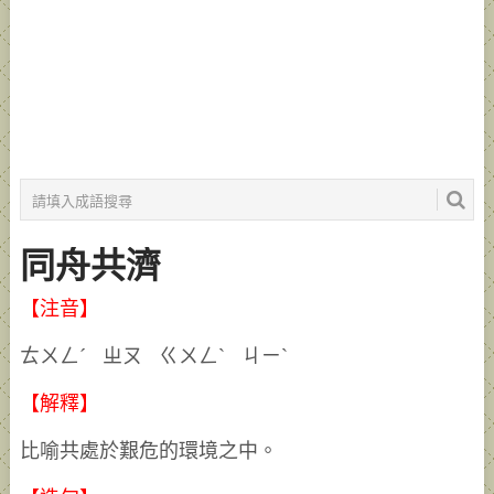
同舟共濟
【注音】
ㄊㄨㄥˊ ㄓㄡ ㄍㄨㄥˋ ㄐㄧˋ
【解釋】
比喻共處於艱危的環境之中。