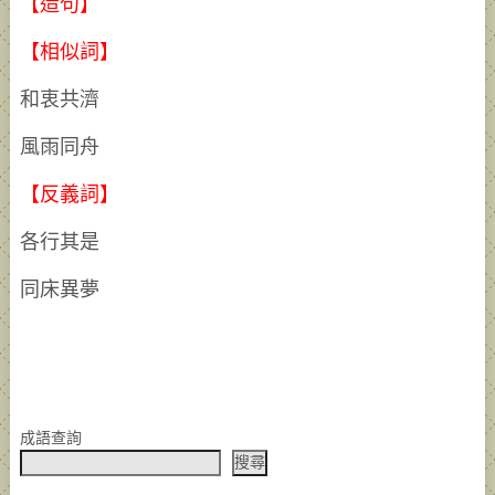
【造句】
【相似詞】
和衷共濟
風雨同舟
【反義詞】
各行其是
同床異夢
成語查詢
搜尋