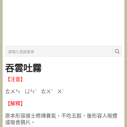
吞雲吐霧
【注音】
ㄊㄨㄣ ㄩㄣˊ ㄊㄨˇ ㄨˋ
【解釋】
原本形容道士修煉養氣，不吃五穀，後形容人吸煙
或吸食鴉片。