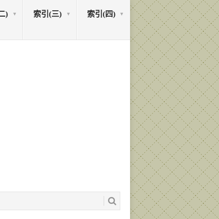
二)
索引(三)
索引(四)