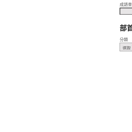
成語
部
ㄧˋ
分類