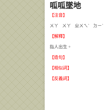
呱呱墜地
【注音】
ㄨㄚ ㄨㄚ ㄓㄨㄟˋ ㄉ
【解釋】
指人出生。
【造句】
【相似詞】
【反義詞】