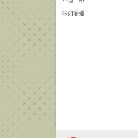
不值一哂
味如嚼蠟