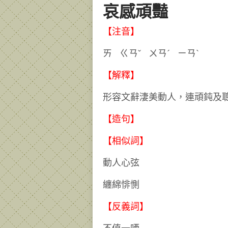
哀感頑豔
【注音】
ㄞ ㄍㄢˇ ㄨㄢˊ ㄧㄢ
【解釋】
形容文辭淒美動人，連頑鈍及
【造句】
【相似詞】
動人心弦
纏綿悱惻
【反義詞】