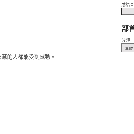
成語
部
ˋ
分類
聰慧的人都能受到感動。