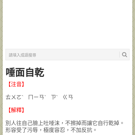
唾面自乾
【注音】
ㄊㄨㄛˋ ㄇㄧㄢˋ ㄗˋ ㄍㄢ
【解釋】
別人往自己臉上吐唾沫，不擦掉而讓它自行乾掉。
形容受了污辱，極度容忍，不加反抗。