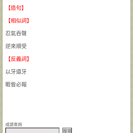
【造句】
【相似詞】
忍氣吞聲
逆來順受
【反義詞】
以牙還牙
睚眥必報
成語查詢
搜尋