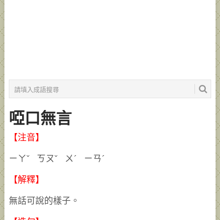
啞口無言
【注音】
ㄧㄚˇ ㄎㄡˇ ㄨˊ ㄧㄢˊ
【解釋】
無話可說的樣子。