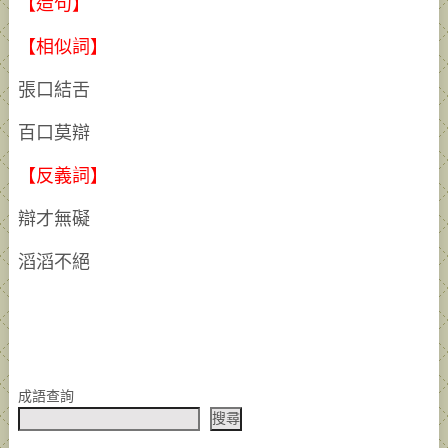
【造句】
【相似詞】
張口結舌
百口莫辯
【反義詞】
辯才無礙
滔滔不絕
成語查詢
搜尋