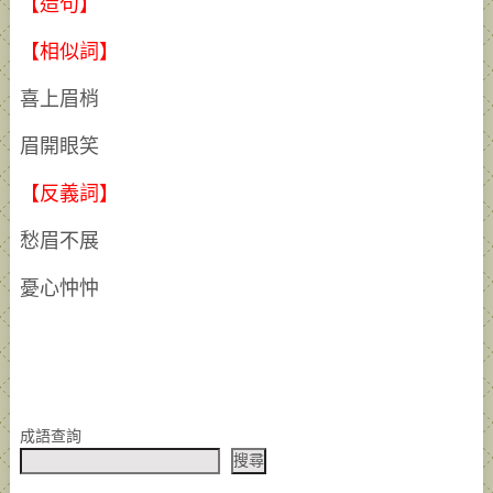
【造句】
【相似詞】
喜上眉梢
眉開眼笑
【反義詞】
愁眉不展
憂心忡忡
成語查詢
搜尋