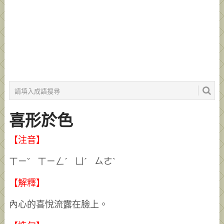
喜形於色
【注音】
ㄒㄧˇ ㄒㄧㄥˊ ㄩˊ ㄙㄜˋ
【解釋】
內心的喜悅流露在臉上。