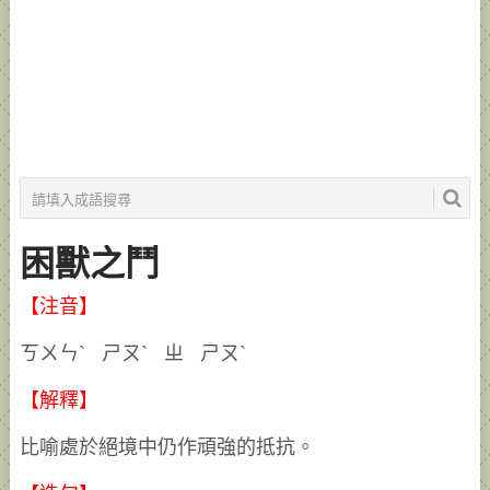
困獸之鬥
【注音】
ㄎㄨㄣˋ ㄕㄡˋ ㄓ ㄕㄡˋ
【解釋】
比喻處於絕境中仍作頑強的抵抗。