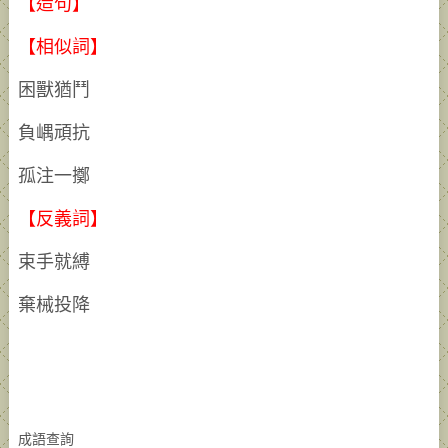
【造句】
【相似詞】
困獸猶鬥
負嵎頑抗
孤注一擲
【反義詞】
束手就縛
棄械投降
成語查詢