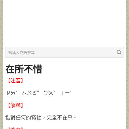
在所不惜
【注音】
ㄗㄞˋ ㄙㄨㄛˇ ㄅㄨˋ ㄒㄧˊ
【解釋】
指對任何的犧牲，完全不在乎。