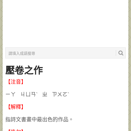
壓卷之作
【注音】
ㄧㄚ ㄐㄩㄢˋ ㄓ ㄗㄨㄛˋ
【解釋】
指詩文書畫中最出色的作品。