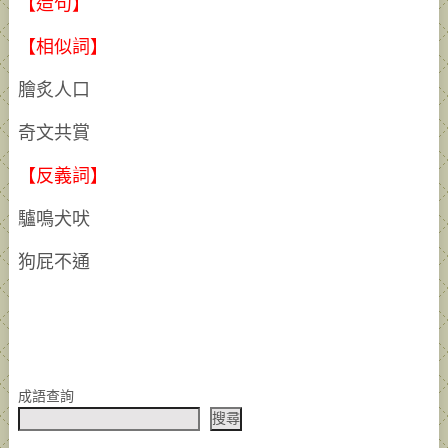
【造句】
【相似詞】
膾炙人口
奇文共賞
【反義詞】
驢鳴犬吠
狗屁不通
成語查詢
搜尋