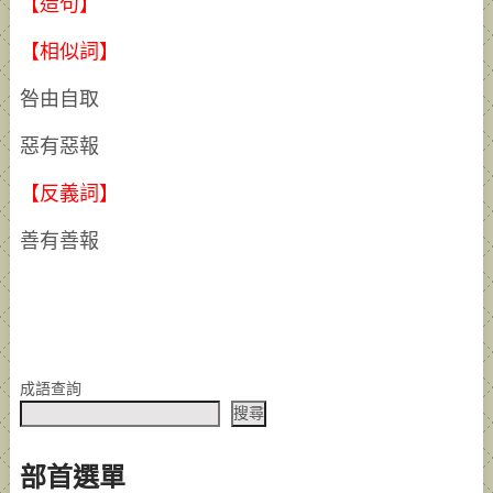
【造句】
【相似詞】
咎由自取
惡有惡報
【反義詞】
善有善報
成語查詢
搜尋
部首選單