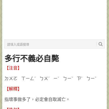
多行不義必自斃
【注音】
ㄉㄨㄛ ㄒㄧㄥˊ ㄅㄨˊ ㄧˋ ㄅㄧˋ ㄗˋ ㄅㄧˋ
【解釋】
指壞事做多了，必定會自取滅亡。