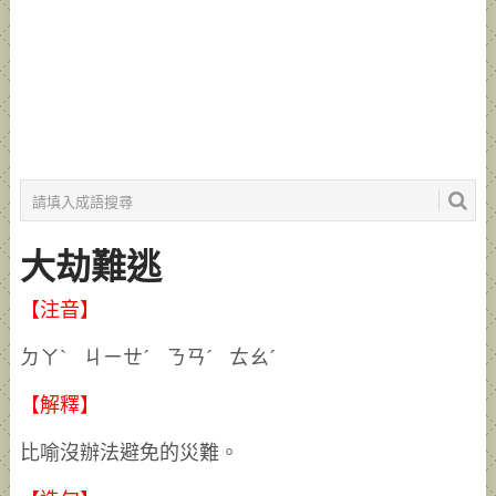
大劫難逃
【注音】
ㄉㄚˋ ㄐㄧㄝˊ ㄋㄢˊ ㄊㄠˊ
【解釋】
比喻沒辦法避免的災難。