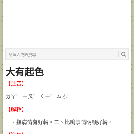
大有起色
【注音】
ㄉㄚˋ ㄧㄡˇ ㄑㄧˇ ㄙㄜˋ
【解釋】
ㄧ、指病情有好轉。二、比喻事情明顯好轉。