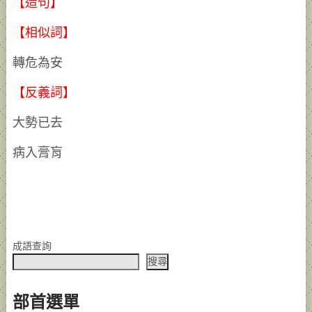
【造句】
【相似詞】
轉危為安
【反義詞】
大勢已去
病入膏肓
成語查詢
搜尋
部首選單