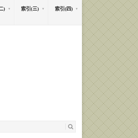
二)
索引(三)
索引(四)