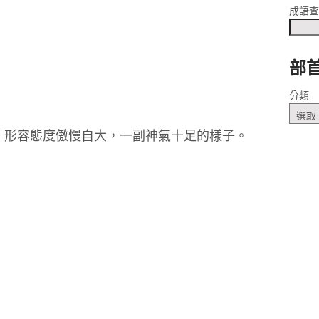
成語
部
ㄤˋ
分類
、形容態度傲慢自大，一副神氣十足的樣子。