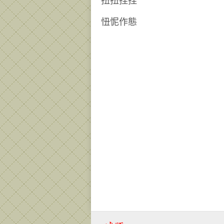
扭扭捏捏
忸怩作態