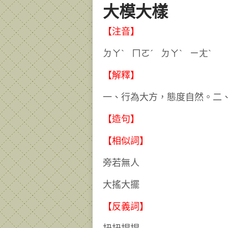
大模大樣
【注音】
ㄉㄚˋ ㄇㄛˊ ㄉㄚˋ ㄧ
【解釋】
一、行為大方，態度自然。二
【造句】
【相似詞】
旁若無人
大搖大擺
【反義詞】