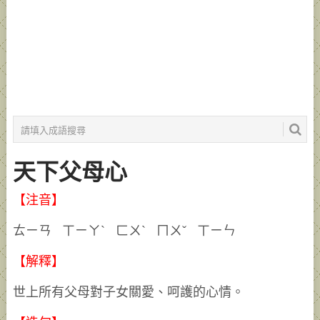
天下父母心
【注音】
ㄊㄧㄢ ㄒㄧㄚˋ ㄈㄨˋ ㄇㄨˇ ㄒㄧㄣ
【解釋】
世上所有父母對子女關愛、呵護的心情。