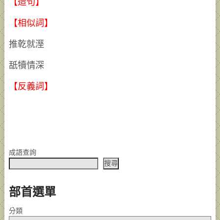
【造句】
【相似詞】
推乾就溼
舐犢情深
【反義詞】
成語查詢
搜尋
部首選單
分類