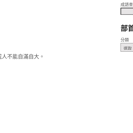
成語
部
ㄊㄧㄢ
分類
戒人不能自滿自大。