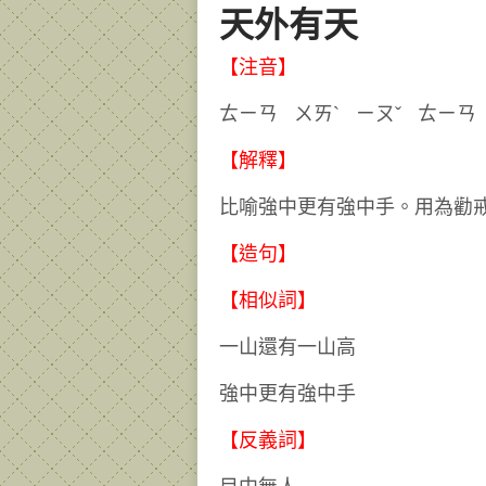
天外有天
【注音】
ㄊㄧㄢ ㄨㄞˋ ㄧㄡˇ 
【解釋】
比喻強中更有強中手。用為勸
【造句】
【相似詞】
一山還有一山高
強中更有強中手
【反義詞】