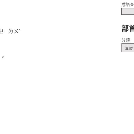
成語
部
ˊ ㄓ ㄌㄨˋ
分類
路。