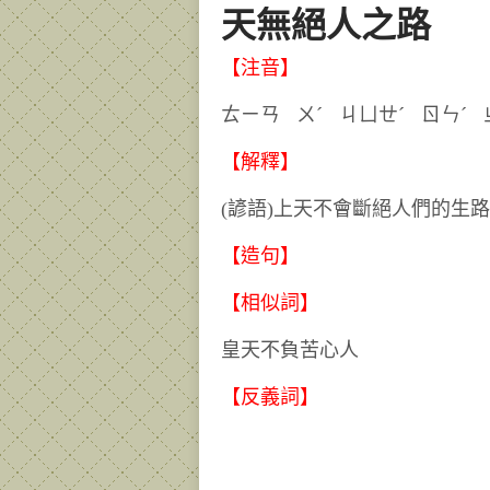
天無絕人之路
【注音】
ㄊㄧㄢ ㄨˊ ㄐㄩㄝˊ ㄖㄣ
【解釋】
(諺語)上天不會斷絕人們的生
【造句】
【相似詞】
皇天不負苦心人
【反義詞】