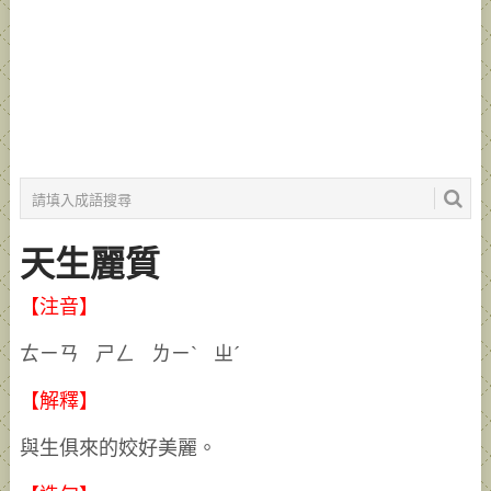
天生麗質
【注音】
ㄊㄧㄢ ㄕㄥ ㄌㄧˋ ㄓˊ
【解釋】
與生俱來的姣好美麗。