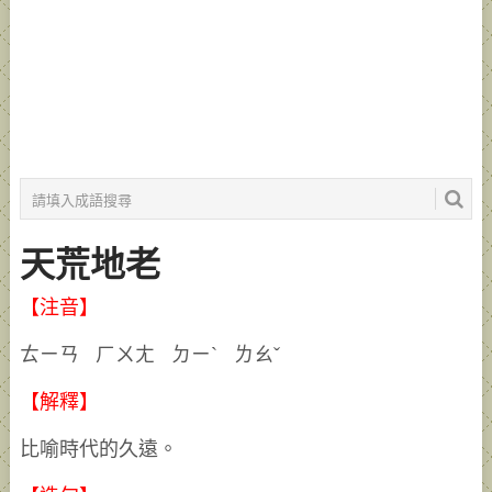
天荒地老
【注音】
ㄊㄧㄢ ㄏㄨㄤ ㄉㄧˋ ㄌㄠˇ
【解釋】
比喻時代的久遠。